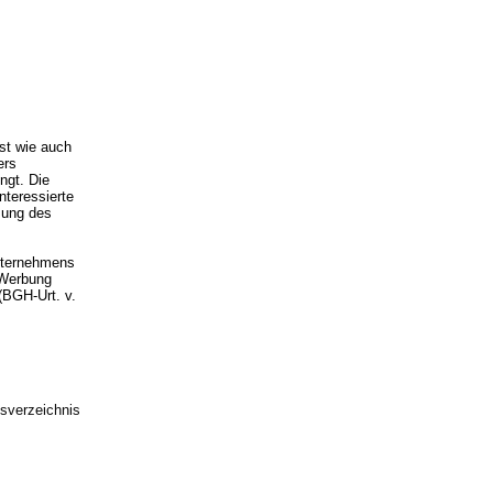
ist wie auch
ers
ngt. Die
teressierte
mung des
Unternehmens
 Werbung
(BGH-Urt. v.
sverzeichnis